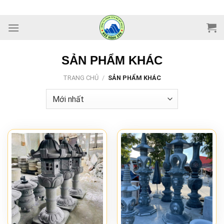
Skip
to
content
SẢN PHẨM KHÁC
TRANG CHỦ
/
SẢN PHẨM KHÁC