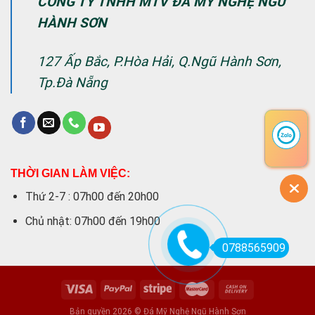
CÔNG TY TNHH MTV ĐÁ MỸ NGHỆ NGŨ
HÀNH SƠN
127 Ấp Bắc, P.Hòa Hải, Q.Ngũ Hành Sơn,
Tp.Đà Nẵng
THỜI GIAN LÀM VIỆC:
Thứ 2-7 : 07h00 đến 20h00
Chủ nhật: 07h00 đến 19h00
0788565909
Bản quyền 2026 © Đá Mỹ Nghệ Ngũ Hành Sơn