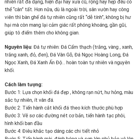
nhiên rất đa dạng, hiện đại hay xưa cũ, rộng hay hẹp đều có
thể “cân” tất. Hơn nữa, dù là ngoài trời, sân vườn hay công
viên thì bàn ghế đá tự nhiên cũng rất “dễ tính”, không bị hư
hại mà còn mang lại cảm giác rất phóng khoáng, gần gũi,
giúp tô điểm thêm cho không gian.
Nguyên liệu
: Đá tự nhiên: Đá Cẩm thạch (trắng, vàng , xanh,
trắng xanh, đỏ, đen), Đá Vân Gỗ, Đá Ngọc Hoàng Long, Đá
Ngọc Xanh, Đá Xanh Ấn Độ… hoàn toàn tự nhiên và nguyên
khối.
Cách làm tượng:
Bước 1: Lựa chọn khối đá đẹp , không rạn nứt, hư hỏng, màu
sắc tự nhiên, ít vân đá.
Bước 2: Tiến hành cắt khối đá theo kích thước phù hợp
Bước 3: Vẽ sơ các đường nét cơ bản, tiến hành tạc phôi,
hình khối ban đầu
Bước 4: Điêu khắc tạo dáng các chi tiết nhỏ
Bước 5: Tiến hành mài, đánh bóng và sơn lớp phủ bảo vệ lên