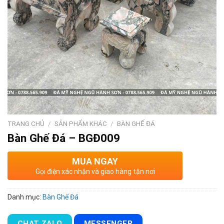
TRANG CHỦ
/
SẢN PHẨM KHÁC
/
BÀN GHẾ ĐÁ
Bàn Ghế Đá – BGĐ009
MUA NGAY
Gọi điện xác nhận và giao hàng tận nơi
Danh mục:
Bàn Ghế Đá
CHAT ZALO
MESSENGER