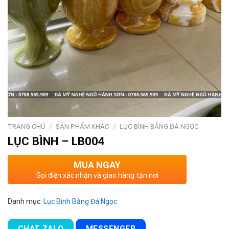
TRANG CHỦ
/
SẢN PHẨM KHÁC
/
LỤC BÌNH BẰNG ĐÁ NGỌC
LỤC BÌNH – LB004
MUA NGAY
Gọi điện xác nhận và giao hàng tận nơi
Danh mục:
Lục Bình Bằng Đá Ngọc
CHAT ZALO
MESSENGER