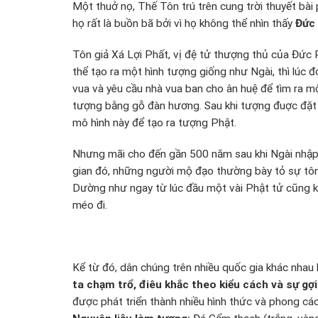
Một thuở nọ, Thế Tôn trú trên cung trời thuyết bà
họ rất là buồn bã bởi vì họ không thể nhìn thấy
Đức
Tôn giả Xá Lợi Phất, vị đệ tử thượng thủ của Đức P
thể tạo ra một hình tượng giống như Ngài, thì lúc đ
vua và yêu cầu nhà vua ban cho ân huệ để tìm ra mộ
tượng bằng gỗ đàn hương. Sau khi tượng đuợc đặt t
mô hình này để tạo ra tượng Phật.
Nhưng mãi cho đến gần 500 năm sau khi Ngài nhập 
gian đó, những người mộ đạo thường bày tỏ sự tôn 
Dường như ngay từ lúc đầu một vài Phật tử cũng kh
méo đi.
Kể từ đó, dân chúng trên nhiều quốc gia khác nha
ta chạm trổ, điêu khắc theo kiểu cách và sự gợi
được phát triển thành nhiều hình thức và phong cá