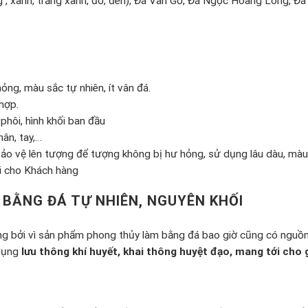
 , xanh, trắng xanh, đỏ, đen), Đá Vân Gỗ, Đá Ngọc Hoàng Long, Đ
ỏng, màu sắc tự nhiên, ít vân đá.
hợp.
phôi, hình khối ban đầu
hân, tay,…
ảo vệ lên tượng để tượng không bị hư hỏng, sử dụng lâu dàu, màu 
ơi cho Khách hàng
BẰNG ĐÁ TỰ NHIÊN, NGUYÊN KHỐI
 bởi vì sản phẩm phong thủy làm bằng đá bao giờ cũng có nguồn
 dụng
lưu thông khí huyết, khai thông huyệt đạo, mang tới cho g