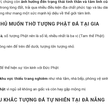
rí, chúng còn
ảnh hưởng đến trạng thái tinh thần và tâm linh c
trong lòng đất, trải qua nhiều điều kiện địa chất phức tạp và lâu d
ũng như mang một sức mạnh kỳ diệu về thế giới tâm linh.
 CHỦ MUỐN THỜ TƯỢNG PHẬT ĐÁ TẠI GIA
hà
, số tượng Phật nên là số lẻ, nhiều nhất là ba vị (Tam thế Phật).
hông nên để trên để dưới, tượng lớn tượng nhỏ.
 để thể hiện sự tôn kính với Đức Phật.
khu vực thiếu trang nghiêm
như nhà tắm, nhà bếp, phòng vệ sinh
hật
vì ngủ sẽ không an giấc và còn hay gặp mộng mị
U KHẮC TƯỢNG ĐÁ TỰ NHIÊN TẠI ĐÀ NẴNG