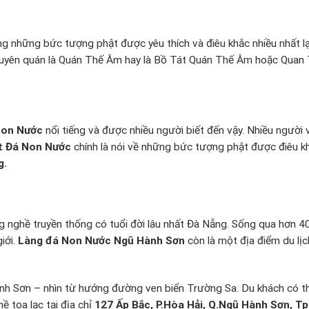
 những bức tượng phật được yêu thích và điêu khắc nhiều nhất lạ
guyên quán là Quán Thế Âm hay là Bồ Tát Quán Thế Âm hoặc Quan
Non Nước
nổi tiếng và được nhiều người biết đến vậy. Nhiều người
t Đá Non Nước
chính là nói về những bức tượng phật được điêu k
g.
ng nghề truyền thống có tuổi đời lâu nhất Đà Nẵng. Sống qua hơn 4
iới.
Làng đá Non Nước Ngũ Hành Sơn
còn là một địa điểm du lịc
 Sơn – nhìn từ hướng đường ven biển Trường Sa. Du khách có thể
 tọa lạc tại địa chỉ
127 Ấp Bắc, P.Hòa Hải, Q.Ngũ Hành Sơn, Tp