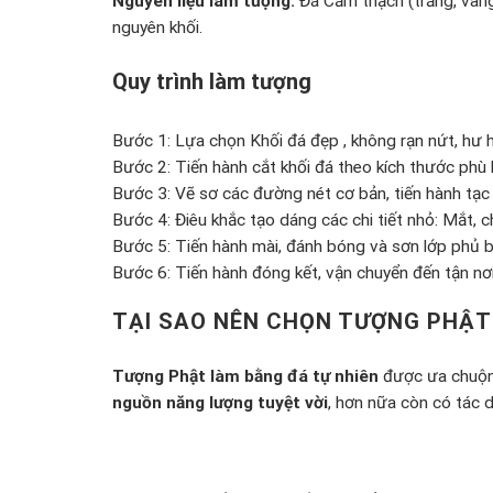
Nguyên liệu làm tượng:
Đá Cẩm thạch (trắng, vàng
nguyên khối.
Quy trình làm tượng
Bước 1: Lựa chọn Khối đá đẹp , không rạn nứt, hư h
Bước 2: Tiến hành cắt khối đá theo kích thước phù 
Bước 3: Vẽ sơ các đường nét cơ bản, tiến hành tạc 
Bước 4: Điêu khắc tạo dáng các chi tiết nhỏ: Mắt, c
Bước 5: Tiến hành mài, đánh bóng và sơn lớp phủ b
Bước 6: Tiến hành đóng kết, vận chuyển đến tận n
TẠI SAO NÊN CHỌN TƯỢNG PHẬT 
Tượng Phật làm bằng đá tự nhiên
được ưa chuộng
nguồn năng lượng tuyệt vời
, hơn nữa còn có tác