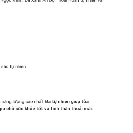
á Ngọc Xanh, Đá Xanh Ấn Độ… hoàn toàn tự nhiên và
sắc tự nhiên.
 năng lượng cao nhất.
Đá tự nhiên giúp tỏa
ia chủ sức khỏe tốt và tinh thần thoải mái.