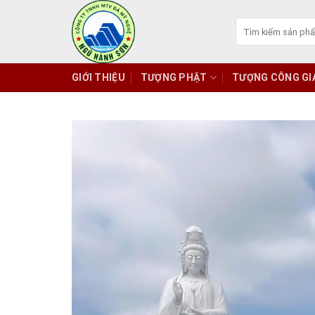
Skip
to
Tìm
kiếm:
content
GIỚI THIỆU
TƯỢNG PHẬT
TƯỢNG CÔNG GI