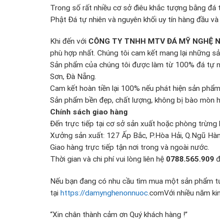
Trong số rất nhiều cơ sở điêu khắc tượng bằng đá 
Phật Đá tự nhiên và nguyên khối uy tín hàng đầu và l
Khi đến với
CÔNG TY TNHH MTV ĐÁ MỸ NGHỆ 
phù hợp nhất. Chúng tôi cam kết mang lại những sả
Sản phẩm của chúng tôi được làm từ 100% đá tự nh
Sơn, Đà Nẵng.
Cam kết hoàn tiền lại 100% nếu phát hiện sản phẩm
Sản phẩm bền đẹp, chất lượng, không bị bào mòn ha
Chính sách giao hàng
Đến trực tiếp tại cơ sở sản xuất hoặc phòng trừng 
Xưởng sản xuất: 127 Ấp Bắc, P.Hòa Hải, Q.Ngũ Hà
Giao hàng trực tiếp tận nơi trong và ngoài nước.
Thời gian và chi phí vui lòng liên hệ
0788.565.909
đ
Nếu bạn đang có nhu cầu tìm mua một sản phẩm tư
tại
https://damynghenonnuoc.
comVới nhiều năm kinh
“Xin chân thành cảm ơn Quý khách hàng !”