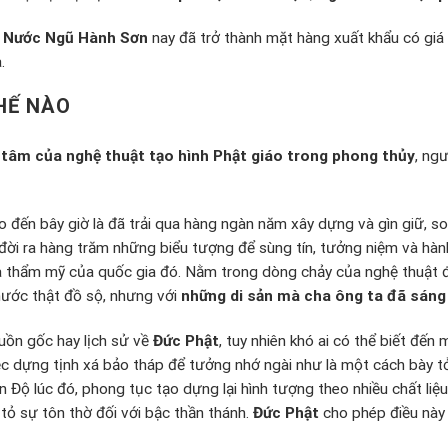
n Nước Ngũ Hành Sơn
nay đã trở thành mặt hàng xuất khẩu có giá 
.
HẾ NÀO
 tâm của nghệ thuật tạo hình Phật giáo trong phong thủy
, ng
o đến bây giờ là đã trải qua hàng ngàn năm xây dựng và gìn giữ, so
 đời ra hàng trăm những biểu tượng để sùng tín, tưởng niệm và hành
 thẩm mỹ của quốc gia đó. Nằm trong dòng chảy của nghệ thuật đi
hước thật đồ sộ, nhưng với
những di sản mà cha ông ta đã sáng
uồn gốc hay lịch sử về
Đức Phật
, tuy nhiên khó ai có thể biết đến
iệc dựng tịnh xá bảo tháp để tưởng nhớ ngài như là một cách bày tỏ
 Độ lúc đó, phong tục tạo dựng lại hình tượng theo nhiều chất liệ
tỏ sự tôn thờ đối với bậc thần thánh.
Đức Phật
cho phép điều này 