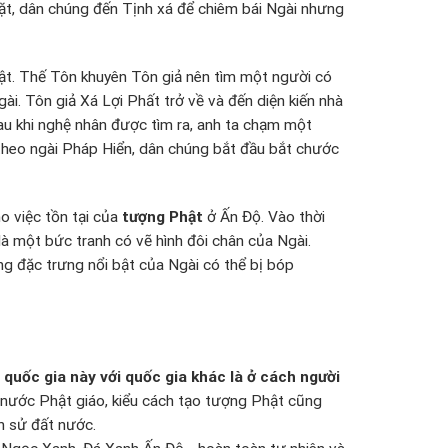
mặt, dân chúng đến Tịnh xá để chiêm bái Ngài nhưng
Phật. Thế Tôn khuyên Tôn giả nên tìm một người có
ài. Tôn giả Xá Lợi Phất trở về và đến diện kiến nhà
sau khi nghệ nhân được tìm ra, anh ta chạm một
 theo ngài Pháp Hiển, dân chúng bắt đầu bắt chước
o việc tồn tại của
tượng Phật
ở Ấn Độ. Vào thời
à một bức tranh có vẽ hình đôi chân của Ngài.
g đặc trưng nổi bật của Ngài có thể bị bóp
quốc gia này với quốc gia khác là ở cách người
ước Phật giáo, kiểu cách tạo tượng Phật cũng
h sử đất nước.