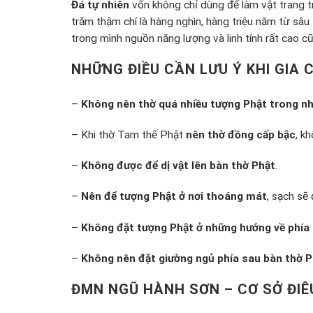
Đá tự nhiên
vốn không chỉ dùng để làm vật trang t
trăm thậm chí là hàng nghìn, hàng triệu năm từ sâu 
trong mình nguồn năng lượng và linh tính rất cao c
NHỮNG ĐIỀU CẦN LƯU Ý KHI GIA
–
Không nên thờ quá nhiều tượng Phật trong n
– Khi thờ Tam thế Phật
nên thờ đồng cấp bậc
, k
–
Không được để dị vật lên bàn thờ Phật
.
–
Nên để tượng Phật ở nơi thoáng mát
, sạch sẽ
–
Không đặt tượng Phật ở những hướng về phía 
–
Không nên đặt giường ngủ phía sau bàn thờ P
ĐMN NGŨ HÀNH SƠN – CƠ SỞ ĐIÊ