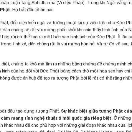
i pháp Luận tạng Abhidharma (Vi diệu Pháp). Trong khi Ngài vắng 
 Phật
. Họ bắt đầu phàn nàn.
hật, đến diện kiến ngài và tường thuật lại sự việc trên cho Đức 
ó dân chúng sẽ rất vui mừng phấn khởi khi nhìn thấy hình ảnh của Ng
t người có thể tạo ra một bản sao hình ảnh của Đức Phật. Ít lâu 
rong tịnh xá, dân chúng rất là vui mừng hớn hở. Và từ đó về sau,
diệt, chúng ta khó mà tìm ra những bằng chứng để chứng minh ch
kính của họ đối với Đức Phật bằng cách thờ một hoa sen hay chỉ l
ông được ân huệ để tạo ra tượng Phật bởi lẽ rất có thể rằng nhữn
u bắt đầu tạo dựng tượng Phật.
Sự khác biệt giữa tượng Phật
của 
 cảm mang tính nghệ thuật ở mỗi quốc gia riêng biệt.
Ở những n
ch khác nhau để cho phù hợp với những giai đoạn khác nhau của lịc