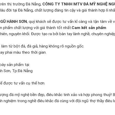
trên thị trường Đà Nẵng,
CÔNG TY TNHH MTV ĐÁ MỸ NGHỆ NG
âu đời tại Đà Nẵng, chất lượng đáng tin cậy và giá thành hợp lí nhấ
NGŨ HÀNH SƠN
, quý khách sẽ được tư vấn kĩ càng và tận tâm về 
n phẩm chất lượng với giá thành tốt nhất.
Cam kết sản phẩm
iên, nguyên khối. Được tạo ra bởi bàn tay lành nghề, chuyên nghi
 làm từ bột đá, đá giả, hàng không rõ nguồn gốc.
y phai màu theo thời gian.
bày sản phẩm tại:
nh Sơn, Tp.Đà Nẵng
ể được tư vấn cụ thể hơn.
ợng đá mỹ nghệ bền đẹp, điêu khắc tinh xảo và hợp phong thuỷ! 
 nghiệm trong nghề điêu khắc đá cùng với đội ngũ thợ thầy điêu lu