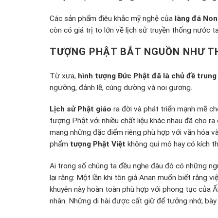
Các sản phẩm điêu khắc mỹ nghệ của
làng đá No
còn có giá trị to lớn về lịch sử truyền thống nước ta
TƯỢNG PHẬT BẮT NGUỒN NHƯ T
Từ xưa,
hình tượng Đức Phật đã là chủ đề trung
ngưỡng, đảnh lễ, cúng dường và noi gương.
Lịch sử Phật giáo
ra đời và phát triển mạnh mẽ ch
tượng Phật với nhiều chất liệu khác nhau đã cho ra
mang những đặc điểm riêng phù hợp với văn hóa và
phẩm
tượng Phật Việt
không qui mô hay có kích t
Ai trong số chúng ta đều nghe đâu đó có những ng
lại rằng: Một lần khi tôn giả Anan muốn biết rằng v
khuyên này hoàn toàn phù hợp với phong tục của Ấn
nhân. Những di hài được cất giữ để tưởng nhớ, bày 