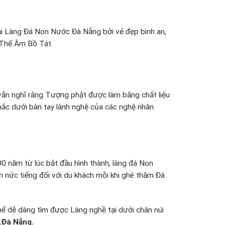
i Làng Đá Non Nước Đà Nẵng bởi vẻ đẹp bình an,
 Thế Âm Bồ Tát.
 vẫn nghĩ rằng Tượng phật được làm bằng chất liệu
hắc dưới bàn tay lành nghệ của các nghệ nhân
00 năm từ lúc bắt đầu hình thành, làng đá Non
h nức tiếng đối với du khách mỗi khi ghé thăm Đà
 dễ dàng tìm được Làng nghề tại dưới chân núi
.Đà Nẵng.