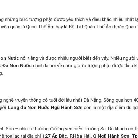
 những bức tượng phật được yêu thích và điêu khắc nhiều nhất lạ
guyên quán là Quán Thế Âm hay là Bồ Tát Quán Thế Âm hoặc Quan
Non Nước
nổi tiếng và được nhiều người biết đến vậy. Nhiều người
t Đá Non Nước
chính là nói về những bức tượng phật được điêu k
g.
ng nghề truyền thống có tuổi đời lâu nhất Đà Nẵng. Sống qua hơn 4
iới.
Làng đá Non Nước Ngũ Hành Sơn
còn là một địa điểm du lịc
 Sơn – nhìn từ hướng đường ven biển Trường Sa. Du khách có thể
 tọa lạc tại địa chỉ
127 Ấp Bắc, P.Hòa Hải, Q.Ngũ Hành Sơn, Tp