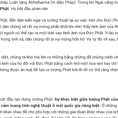
i pháp Luận tạng Abhidharma (Vi diệu Pháp). Trong khi Ngài vắng 
 Phật
. Họ bắt đầu phàn nàn.
hật, đến diện kiến ngài và tường thuật lại sự việc trên cho Đức 
ó dân chúng sẽ rất vui mừng phấn khởi khi nhìn thấy hình ảnh của Ng
t người có thể tạo ra một bản sao hình ảnh của Đức Phật. Ít lâu 
rong tịnh xá, dân chúng rất là vui mừng hớn hở. Và từ đó về sau,
diệt, chúng ta khó mà tìm ra những bằng chứng để chứng minh ch
kính của họ đối với Đức Phật bằng cách thờ một hoa sen hay chỉ l
ông được ân huệ để tạo ra tượng Phật bởi lẽ rất có thể rằng nhữn
u bắt đầu tạo dựng tượng Phật.
Sự khác biệt giữa tượng Phật
của 
 cảm mang tính nghệ thuật ở mỗi quốc gia riêng biệt.
Ở những n
ch khác nhau để cho phù hợp với những giai đoạn khác nhau của lịc