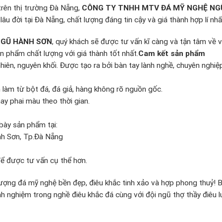
trên thị trường Đà Nẵng,
CÔNG TY TNHH MTV ĐÁ MỸ NGHỆ NG
âu đời tại Đà Nẵng, chất lượng đáng tin cậy và giá thành hợp lí nhấ
NGŨ HÀNH SƠN
, quý khách sẽ được tư vấn kĩ càng và tận tâm về 
n phẩm chất lượng với giá thành tốt nhất.
Cam kết sản phẩm
iên, nguyên khối. Được tạo ra bởi bàn tay lành nghề, chuyên nghi
 làm từ bột đá, đá giả, hàng không rõ nguồn gốc.
y phai màu theo thời gian.
bày sản phẩm tại:
nh Sơn, Tp.Đà Nẵng
ể được tư vấn cụ thể hơn.
ợng đá mỹ nghệ bền đẹp, điêu khắc tinh xảo và hợp phong thuỷ! 
 nghiệm trong nghề điêu khắc đá cùng với đội ngũ thợ thầy điêu lu