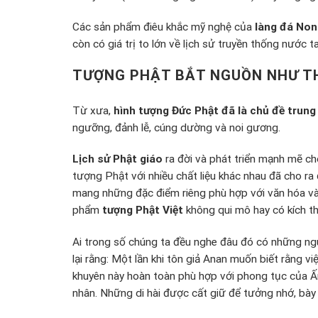
Các sản phẩm điêu khắc mỹ nghệ của
làng đá No
còn có giá trị to lớn về lịch sử truyền thống nước ta
TƯỢNG PHẬT BẮT NGUỒN NHƯ T
Từ xưa,
hình tượng Đức Phật đã là chủ đề trung
ngưỡng, đảnh lễ, cúng dường và noi gương.
Lịch sử Phật giáo
ra đời và phát triển mạnh mẽ ch
tượng Phật với nhiều chất liệu khác nhau đã cho ra
mang những đặc điểm riêng phù hợp với văn hóa và
phẩm
tượng Phật Việt
không qui mô hay có kích t
Ai trong số chúng ta đều nghe đâu đó có những ng
lại rằng: Một lần khi tôn giả Anan muốn biết rằng v
khuyên này hoàn toàn phù hợp với phong tục của Ấn
nhân. Những di hài được cất giữ để tưởng nhớ, bày 