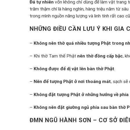
Đá tự nhiên
vốn không chỉ dùng để làm vật trang t
trăm thậm chí là hàng nghìn, hàng triệu năm từ sâu 
trong mình nguồn năng lượng và linh tính rất cao c
NHỮNG ĐIỀU CẦN LƯU Ý KHI GIA
–
Không nên thờ quá nhiều tượng Phật trong n
– Khi thờ Tam thế Phật
nên thờ đồng cấp bậc
, k
–
Không được để dị vật lên bàn thờ Phật
.
–
Nên để tượng Phật ở nơi thoáng mát
, sạch sẽ
–
Không đặt tượng Phật ở những hướng về phía 
–
Không nên đặt giường ngủ phía sau bàn thờ P
ĐMN NGŨ HÀNH SƠN – CƠ SỞ ĐIÊ