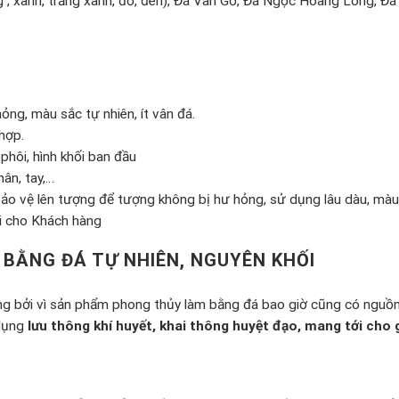
 , xanh, trắng xanh, đỏ, đen), Đá Vân Gỗ, Đá Ngọc Hoàng Long, Đ
ỏng, màu sắc tự nhiên, ít vân đá.
hợp.
phôi, hình khối ban đầu
hân, tay,…
ảo vệ lên tượng để tượng không bị hư hỏng, sử dụng lâu dàu, màu 
ơi cho Khách hàng
BẰNG ĐÁ TỰ NHIÊN, NGUYÊN KHỐI
 bởi vì sản phẩm phong thủy làm bằng đá bao giờ cũng có nguồn
 dụng
lưu thông khí huyết, khai thông huyệt đạo, mang tới cho g