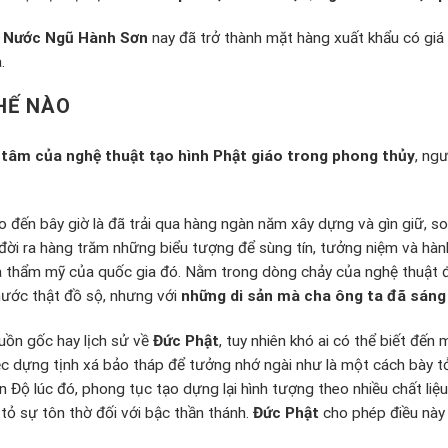
n Nước Ngũ Hành Sơn
nay đã trở thành mặt hàng xuất khẩu có giá 
.
HẾ NÀO
 tâm của nghệ thuật tạo hình Phật giáo trong phong thủy
, ng
o đến bây giờ là đã trải qua hàng ngàn năm xây dựng và gìn giữ, so
 đời ra hàng trăm những biểu tượng để sùng tín, tưởng niệm và hành
 thẩm mỹ của quốc gia đó. Nằm trong dòng chảy của nghệ thuật đi
hước thật đồ sộ, nhưng với
những di sản mà cha ông ta đã sáng
uồn gốc hay lịch sử về
Đức Phật
, tuy nhiên khó ai có thể biết đến
iệc dựng tịnh xá bảo tháp để tưởng nhớ ngài như là một cách bày tỏ
 Độ lúc đó, phong tục tạo dựng lại hình tượng theo nhiều chất liệ
tỏ sự tôn thờ đối với bậc thần thánh.
Đức Phật
cho phép điều này 