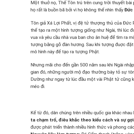
Một thuở nọ, Thế Tôn trú trên cung trời thuyết bà
họ rất là buồn bã bởi vì họ không thể nhìn thấy
Đức
Tôn giả Xá Lợi Phất, vị đệ tử thượng thủ của Đức P
thể tạo ra một hình tượng giống như Ngài, thì lúc đ
vua và yêu cầu nhà vua ban cho ân huệ để tìm ra mộ
tượng bằng gỗ đàn hương. Sau khi tượng đuợc đặt t
mô hình này để tạo ra tượng Phật.
Nhưng mãi cho đến gần 500 năm sau khi Ngài nhập 
gian đó, những người mộ đạo thường bày tỏ sự tôn 
Dường như ngay từ lúc đầu một vài Phật tử cũng kh
méo đi.
Kể từ đó, dân chúng trên nhiều quốc gia khác nha
ta chạm trổ, điêu khắc theo kiểu cách và sự gợi
được phát triển thành nhiều hình thức và phong cá