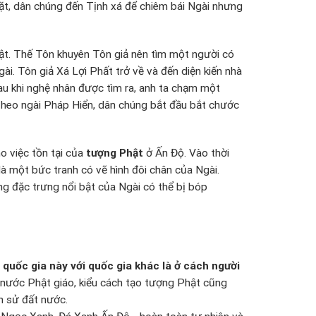
mặt, dân chúng đến Tịnh xá để chiêm bái Ngài nhưng
Phật. Thế Tôn khuyên Tôn giả nên tìm một người có
ài. Tôn giả Xá Lợi Phất trở về và đến diện kiến nhà
sau khi nghệ nhân được tìm ra, anh ta chạm một
 theo ngài Pháp Hiển, dân chúng bắt đầu bắt chước
o việc tồn tại của
tượng Phật
ở Ấn Độ. Vào thời
à một bức tranh có vẽ hình đôi chân của Ngài.
g đặc trưng nổi bật của Ngài có thể bị bóp
quốc gia này với quốc gia khác là ở cách người
ước Phật giáo, kiểu cách tạo tượng Phật cũng
h sử đất nước.