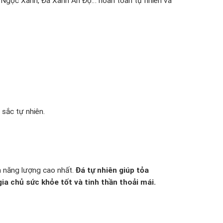
á Ngọc Xanh, Đá Xanh Ấn Độ… hoàn toàn tự nhiên và
sắc tự nhiên.
 năng lượng cao nhất.
Đá tự nhiên giúp tỏa
ia chủ sức khỏe tốt và tinh thần thoải mái.