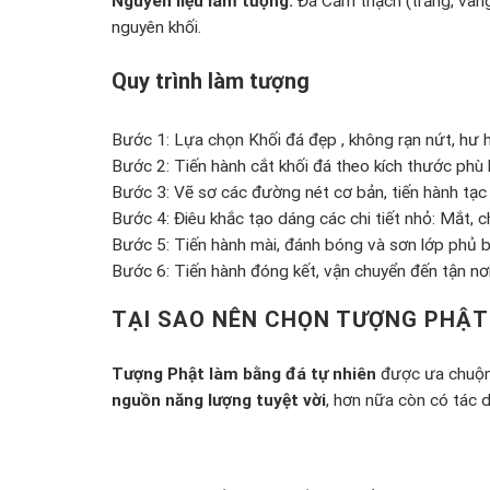
Nguyên liệu làm tượng:
Đá Cẩm thạch (trắng, vàng
nguyên khối.
Quy trình làm tượng
Bước 1: Lựa chọn Khối đá đẹp , không rạn nứt, hư h
Bước 2: Tiến hành cắt khối đá theo kích thước phù 
Bước 3: Vẽ sơ các đường nét cơ bản, tiến hành tạc 
Bước 4: Điêu khắc tạo dáng các chi tiết nhỏ: Mắt, c
Bước 5: Tiến hành mài, đánh bóng và sơn lớp phủ b
Bước 6: Tiến hành đóng kết, vận chuyển đến tận n
TẠI SAO NÊN CHỌN TƯỢNG PHẬT 
Tượng Phật làm bằng đá tự nhiên
được ưa chuộng
nguồn năng lượng tuyệt vời
, hơn nữa còn có tác