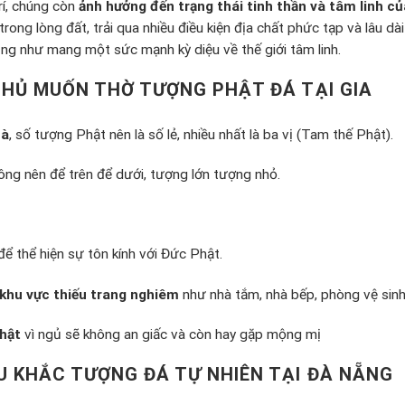
rí, chúng còn
ảnh hưởng đến trạng thái tinh thần và tâm linh c
trong lòng đất, trải qua nhiều điều kiện địa chất phức tạp và lâu d
ũng như mang một sức mạnh kỳ diệu về thế giới tâm linh.
 CHỦ MUỐN THỜ TƯỢNG PHẬT ĐÁ TẠI GIA
hà
, số tượng Phật nên là số lẻ, nhiều nhất là ba vị (Tam thế Phật).
hông nên để trên để dưới, tượng lớn tượng nhỏ.
 để thể hiện sự tôn kính với Đức Phật.
khu vực thiếu trang nghiêm
như nhà tắm, nhà bếp, phòng vệ sinh
hật
vì ngủ sẽ không an giấc và còn hay gặp mộng mị
U KHẮC TƯỢNG ĐÁ TỰ NHIÊN TẠI ĐÀ NẴNG