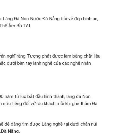
i Làng Đá Non Nước Đà Nẵng bởi vẻ đẹp bình an,
 Thế Âm Bồ Tát.
 vẫn nghĩ rằng Tượng phật được làm bằng chất liệu
hắc dưới bàn tay lành nghệ của các nghệ nhân
00 năm từ lúc bắt đầu hình thành, làng đá Non
h nức tiếng đối với du khách mỗi khi ghé thăm Đà
 dễ dàng tìm được Làng nghề tại dưới chân núi
.Đà Nẵng.