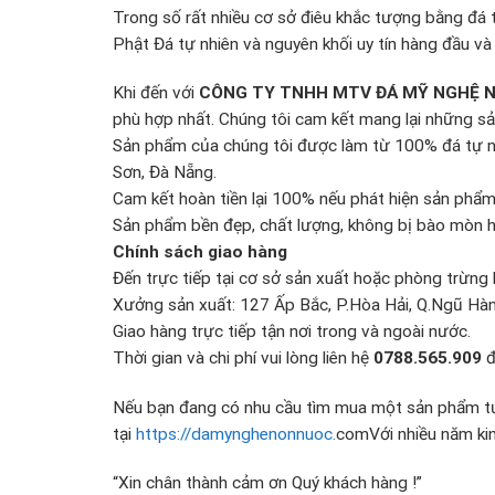
Trong số rất nhiều cơ sở điêu khắc tượng bằng đá 
Phật Đá tự nhiên và nguyên khối uy tín hàng đầu và l
Khi đến với
CÔNG TY TNHH MTV ĐÁ MỸ NGHỆ 
phù hợp nhất. Chúng tôi cam kết mang lại những sả
Sản phẩm của chúng tôi được làm từ 100% đá tự nh
Sơn, Đà Nẵng.
Cam kết hoàn tiền lại 100% nếu phát hiện sản phẩm
Sản phẩm bền đẹp, chất lượng, không bị bào mòn ha
Chính sách giao hàng
Đến trực tiếp tại cơ sở sản xuất hoặc phòng trừng 
Xưởng sản xuất: 127 Ấp Bắc, P.Hòa Hải, Q.Ngũ Hà
Giao hàng trực tiếp tận nơi trong và ngoài nước.
Thời gian và chi phí vui lòng liên hệ
0788.565.909
đ
Nếu bạn đang có nhu cầu tìm mua một sản phẩm tư
tại
https://damynghenonnuoc.
comVới nhiều năm kinh
“Xin chân thành cảm ơn Quý khách hàng !”