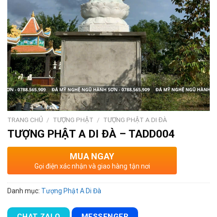
TRANG CHỦ
/
TƯỢNG PHẬT
/
TƯỢNG PHẬT A DI ĐÀ
TƯỢNG PHẬT A DI ĐÀ – TADD004
MUA NGAY
Gọi điện xác nhận và giao hàng tận nơi
Danh mục:
Tượng Phật A Di Đà
CHAT ZALO
MESSENGER