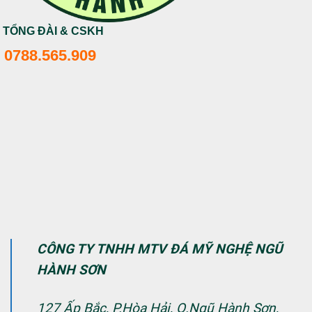
TỔNG ĐÀI & CSKH
0788.565.909
CÔNG TY TNHH MTV ĐÁ MỸ NGHỆ NGŨ
HÀNH SƠN
127 Ấp Bắc, P.Hòa Hải, Q.Ngũ Hành Sơn,