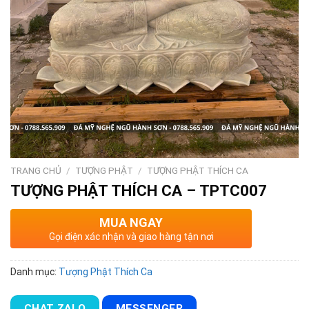
TRANG CHỦ
/
TƯỢNG PHẬT
/
TƯỢNG PHẬT THÍCH CA
TƯỢNG PHẬT THÍCH CA – TPTC007
MUA NGAY
Gọi điện xác nhận và giao hàng tận nơi
Danh mục:
Tượng Phật Thích Ca
CHAT ZALO
MESSENGER