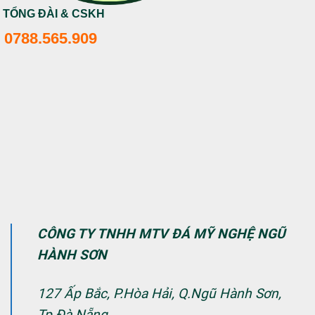
TỔNG ĐÀI & CSKH
0788.565.909
CÔNG TY TNHH MTV ĐÁ MỸ NGHỆ NGŨ
HÀNH SƠN
127 Ấp Bắc, P.Hòa Hải, Q.Ngũ Hành Sơn,
Tp.Đà Nẵng