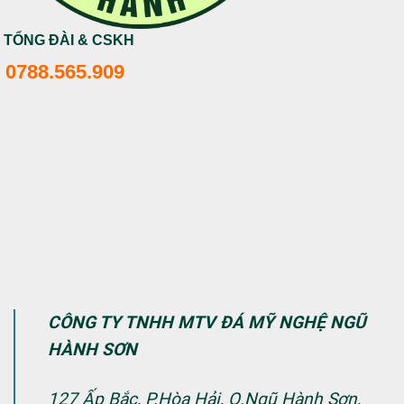
TỔNG ĐÀI & CSKH
0788.565.909
CÔNG TY TNHH MTV ĐÁ MỸ NGHỆ NGŨ
HÀNH SƠN
127 Ấp Bắc, P.Hòa Hải, Q.Ngũ Hành Sơn,