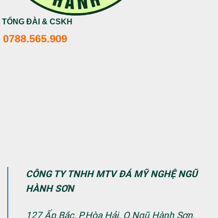
TỔNG ĐÀI & CSKH
0788.565.909
CÔNG TY TNHH MTV ĐÁ MỸ NGHỆ NGŨ
HÀNH SƠN
127 Ấp Bắc, P.Hòa Hải, Q.Ngũ Hành Sơn,