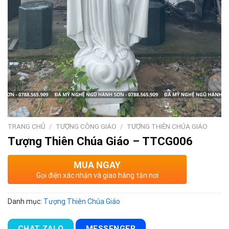
TRANG CHỦ
/
TƯỢNG CÔNG GIÁO
/
TƯỢNG THIÊN CHÚA GIÁO
Tượng Thiên Chúa Giáo – TTCG006
MUA NGAY
Gọi điện xác nhận và giao hàng tận nơi
Danh mục:
Tượng Thiên Chúa Giáo
CHAT ZALO
MESSENGER